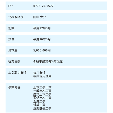
FAX
0776-76-6527
代表取締役
田中 大介
創業
平成22年5月
設立
平成26年5月
資本金
5,000,000円
従業員数
4名(平成30年4月現在)
主な取引銀行
福井銀行
福井信用金庫
事業内容
土木工事一式
一般土木工事
建設土木工事
通信土木工事
造成工事
外構工事
道路舗装工事