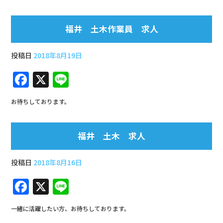
e
b
福井 土木作業員 求人
o
o
投稿日
2018年8月19日
k
F
X
Li
a
n
お待ちしております。
c
e
e
福井 土木 求人
b
o
投稿日
2018年8月16日
o
F
X
Li
k
a
n
一緒に活躍したい方、お待ちしております。
c
e