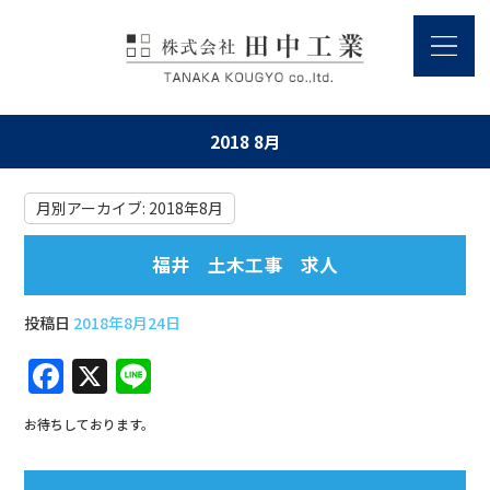
2018 8月
月別アーカイブ:
2018年8月
福井 土木工事 求人
投稿日
2018年8月24日
F
X
Li
a
n
お待ちしております。
c
e
e