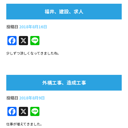
e
福井、建設、求人
b
o
投稿日
2018年8月16日
o
F
X
Li
k
a
n
少しずつ涼しくなってきましたね。
c
e
e
b
外構工事、造成工事
o
o
投稿日
2018年8月9日
k
F
X
Li
a
n
仕事が増えてきました。