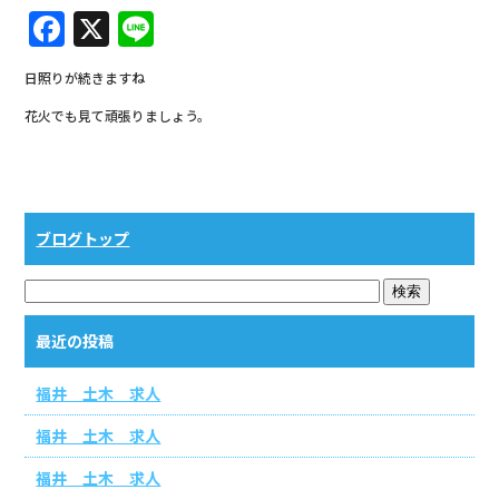
F
X
Li
a
n
日照りが続きますね
c
e
花火でも見て頑張りましょう。
e
b
o
o
ブログトップ
k
最近の投稿
福井 土木 求人
福井 土木 求人
福井 土木 求人