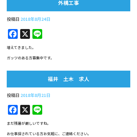
外構工事
b
o
投稿日
2018年8月24日
o
F
X
Li
k
a
n
増えてきました。
c
e
ガッツのある方募集中です。
e
b
福井 土木 求人
o
o
投稿日
2018年8月21日
k
F
X
Li
a
n
まだ残暑が厳しいですね。
c
e
お仕事探されている方お気軽に、ご連絡ください。