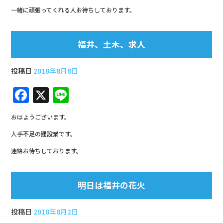
c
e
一緒に頑張ってくれる人お待ちしております。
e
b
福井、土木、求人
o
o
投稿日
2018年8月8日
k
F
X
Li
a
n
おはようございます。
c
e
人手不足の建設業です。
e
連絡お待ちしております。
b
o
o
明日は福井の花火
k
投稿日
2018年8月2日