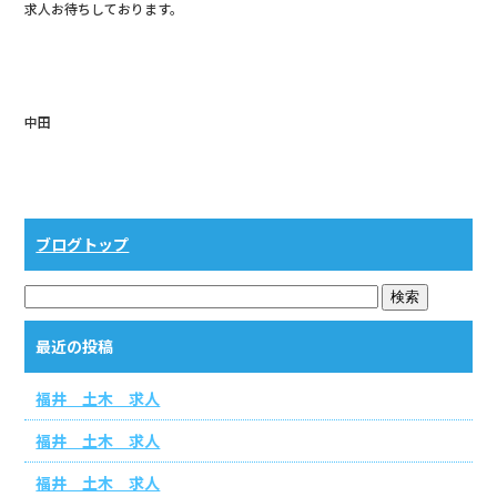
求人お待ちしております。
b
o
o
k
中田
ブログトップ
最近の投稿
福井 土木 求人
福井 土木 求人
福井 土木 求人