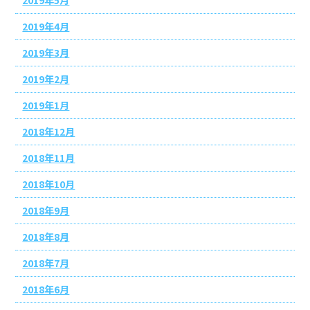
2019年5月
2019年4月
2019年3月
2019年2月
2019年1月
2018年12月
2018年11月
2018年10月
2018年9月
2018年8月
2018年7月
2018年6月