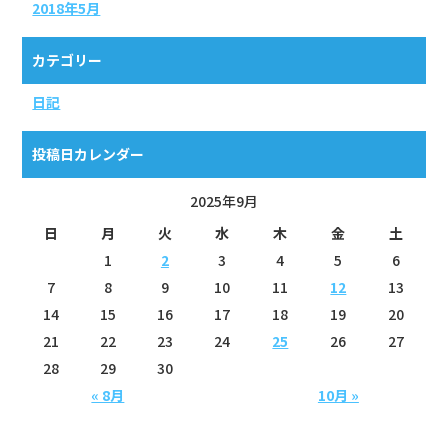
2018年5月
カテゴリー
日記
投稿日カレンダー
2025年9月
日
月
火
水
木
金
土
1
2
3
4
5
6
7
8
9
10
11
12
13
14
15
16
17
18
19
20
21
22
23
24
25
26
27
28
29
30
« 8月
10月 »