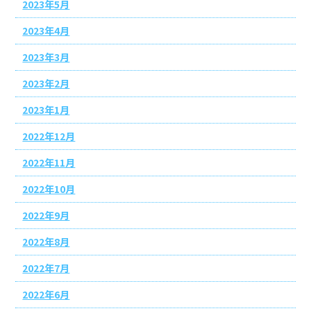
2023年5月
2023年4月
2023年3月
2023年2月
2023年1月
2022年12月
2022年11月
2022年10月
2022年9月
2022年8月
2022年7月
2022年6月