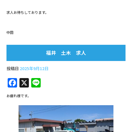
b
求人お待ちしております。
o
o
k
中田
福井 土木 求人
投稿日
2025年9月12日
F
X
Li
a
n
お疲れ様です。
c
e
e
b
o