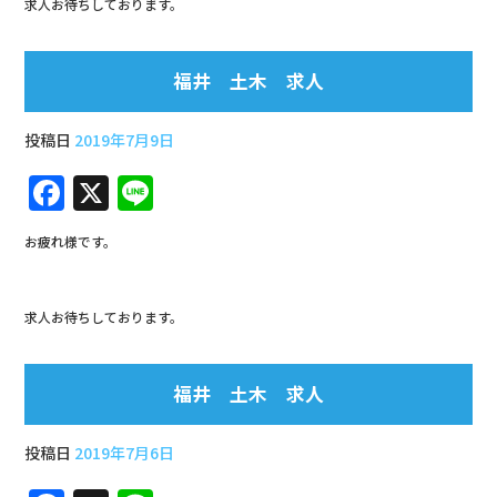
求人お待ちしております。
福井 土木 求人
投稿日
2019年7月9日
F
X
Li
a
n
お疲れ様です。
c
e
e
求人お待ちしております。
b
o
o
福井 土木 求人
k
投稿日
2019年7月6日