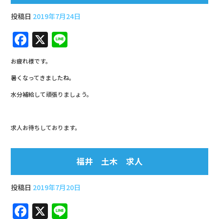
k
投稿日
2019年7月24日
F
X
Li
a
n
お疲れ様です。
c
e
暑くなってきましたね。
e
水分補給して頑張りましょう。
b
o
o
求人お待ちしております。
k
福井 土木 求人
投稿日
2019年7月20日
F
X
Li