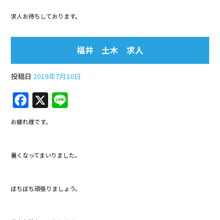
e
求人お待ちしております。
b
o
o
福井 土木 求人
k
投稿日
2019年7月10日
F
X
Li
a
n
お疲れ様です。
c
e
e
暑くなってまいりました。
b
o
o
ぼちぼち頑張りましょう。
k