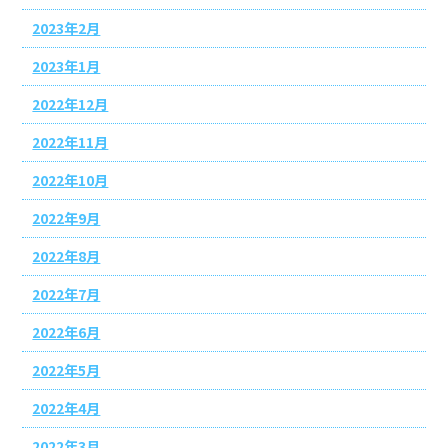
2023年2月
2023年1月
2022年12月
2022年11月
2022年10月
2022年9月
2022年8月
2022年7月
2022年6月
2022年5月
2022年4月
2022年3月