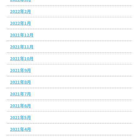
2022年2月
2022年1月
2021年12月
2021年11月
2021年10月
2021年9月
2021年8月
2021年7月
2021年6月
2021年5月
2021年4月