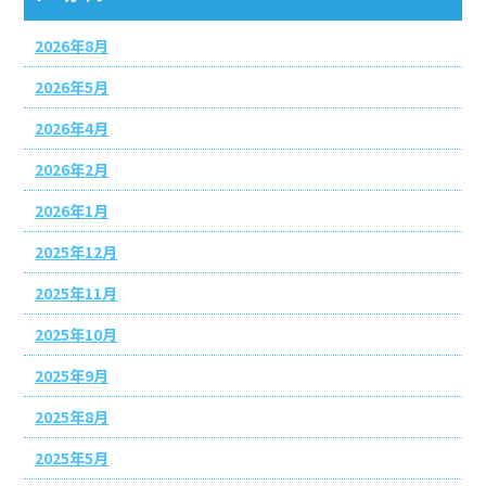
2026年8月
2026年5月
2026年4月
2026年2月
2026年1月
2025年12月
2025年11月
2025年10月
2025年9月
2025年8月
2025年5月