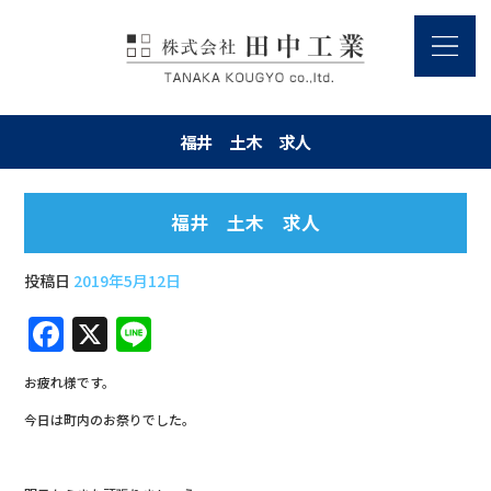
福井 土木 求人
福井 土木 求人
投稿日
2019年5月12日
F
X
Li
a
n
お疲れ様です。
c
e
今日は町内のお祭りでした。
e
b