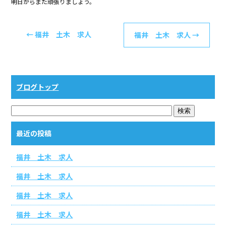
明日からまた頑張りましょう。
o
o
←
k
福井 土木 求人
福井 土木 求人
→
ブログトップ
最近の投稿
福井 土木 求人
福井 土木 求人
福井 土木 求人
福井 土木 求人