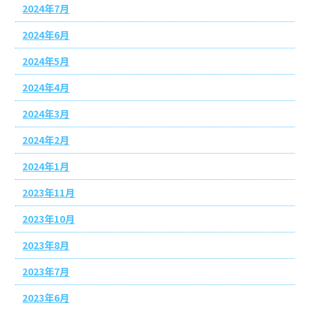
2024年7月
2024年6月
2024年5月
2024年4月
2024年3月
2024年2月
2024年1月
2023年11月
2023年10月
2023年8月
2023年7月
2023年6月