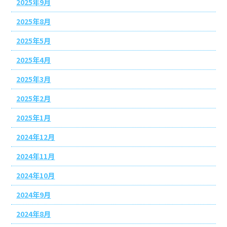
2025年9月
2025年8月
2025年5月
2025年4月
2025年3月
2025年2月
2025年1月
2024年12月
2024年11月
2024年10月
2024年9月
2024年8月