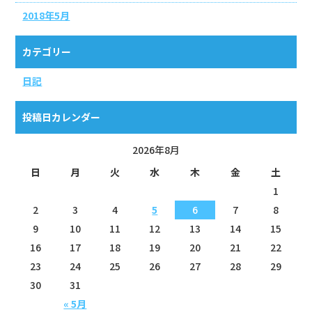
2018年5月
カテゴリー
日記
投稿日カレンダー
2026年8月
日
月
火
水
木
金
土
1
2
3
4
5
6
7
8
9
10
11
12
13
14
15
16
17
18
19
20
21
22
23
24
25
26
27
28
29
30
31
« 5月