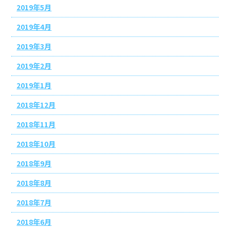
2019年5月
2019年4月
2019年3月
2019年2月
2019年1月
2018年12月
2018年11月
2018年10月
2018年9月
2018年8月
2018年7月
2018年6月