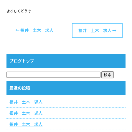
o
o
よろしくどうぞ
k
←
福井 土木 求人
福井 土木 求人
→
ブログトップ
最近の投稿
福井 土木 求人
福井 土木 求人
福井 土木 求人