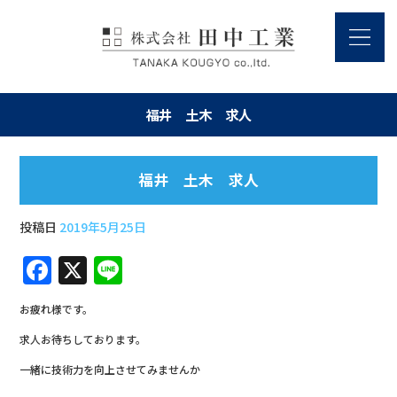
福井 土木 求人
福井 土木 求人
投稿日
2019年5月25日
F
X
Li
a
n
お疲れ様です。
c
e
求人お待ちしております。
e
一緒に技術力を向上させてみませんか
b