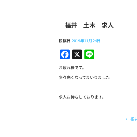
福井 土木 求人
投稿日
2019年11月24日
F
X
Li
a
n
お疲れ様です。
c
e
少々寒くなってまいりました
e
b
求人お待ちしております。
o
o
k
←
福