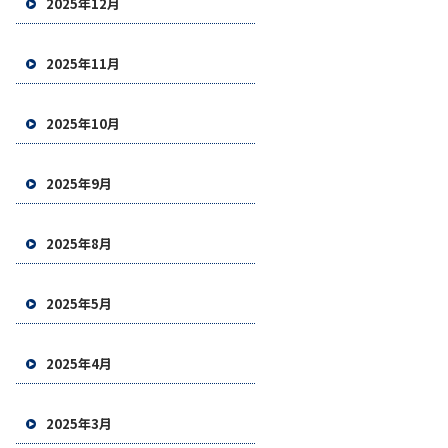
2025年12月
2025年11月
2025年10月
2025年9月
2025年8月
2025年5月
2025年4月
2025年3月