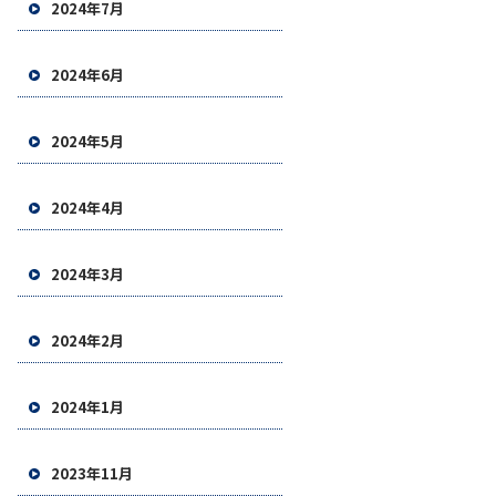
2024年7月
2024年6月
2024年5月
2024年4月
2024年3月
2024年2月
2024年1月
2023年11月