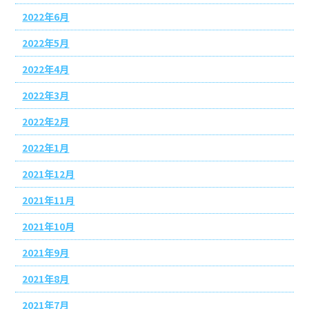
2022年6月
2022年5月
2022年4月
2022年3月
2022年2月
2022年1月
2021年12月
2021年11月
2021年10月
2021年9月
2021年8月
2021年7月