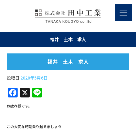
福井 土木 求人
福井 土木 求人
投稿日
2020年5月6日
F
X
Li
a
n
お疲れ様です。
c
e
e
この大変な時期乗り越えましょう
b