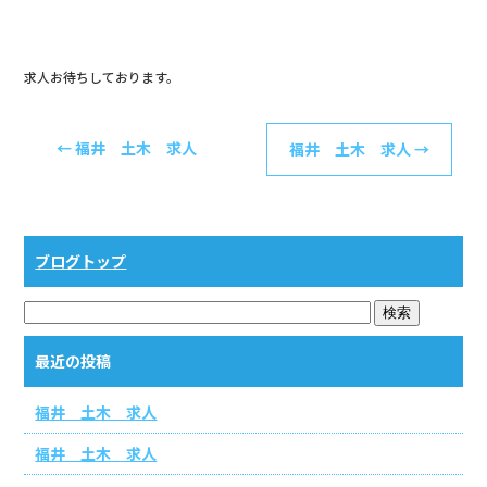
o
o
k
求人お待ちしております。
←
福井 土木 求人
福井 土木 求人
→
ブログトップ
最近の投稿
福井 土木 求人
福井 土木 求人