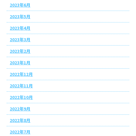
2023年6月
2023年5月
2023年4月
2023年3月
2023年2月
2023年1月
2022年12月
2022年11月
2022年10月
2022年9月
2022年8月
2022年7月