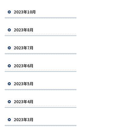
2023年10月
2023年8月
2023年7月
2023年6月
2023年5月
2023年4月
2023年3月