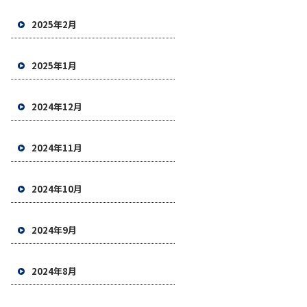
2025年2月
2025年1月
2024年12月
2024年11月
2024年10月
2024年9月
2024年8月