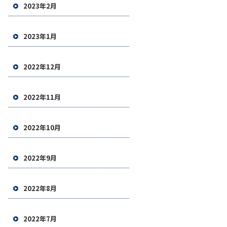
2023年2月
2023年1月
2022年12月
2022年11月
2022年10月
2022年9月
2022年8月
2022年7月