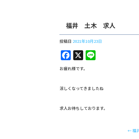
福井 土木 求人
投稿日
2021年10月23日
F
X
Li
a
n
お疲れ様です。
c
e
e
涼しくなってきましたね
b
o
求人お待ちしております。
o
k
←
福