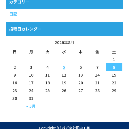
カテゴリー
日記
投稿日カレンダー
2026年8月
日
月
火
水
木
金
土
1
2
3
4
5
6
7
8
9
10
11
12
13
14
15
16
17
18
19
20
21
22
23
24
25
26
27
28
29
30
31
« 5月
Copyright (C) 株式会社田中工業