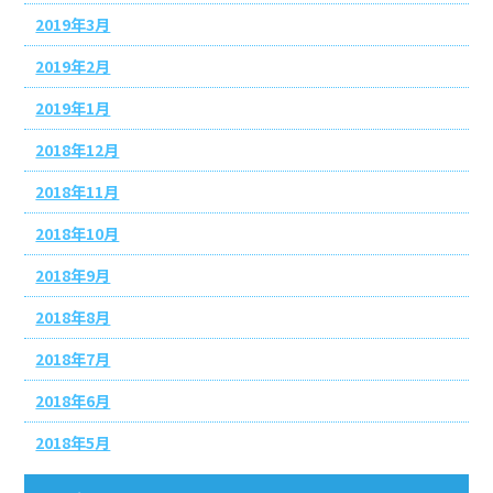
2019年3月
2019年2月
2019年1月
2018年12月
2018年11月
2018年10月
2018年9月
2018年8月
2018年7月
2018年6月
2018年5月