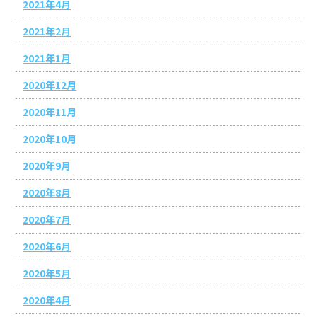
2021年4月
2021年2月
2021年1月
2020年12月
2020年11月
2020年10月
2020年9月
2020年8月
2020年7月
2020年6月
2020年5月
2020年4月