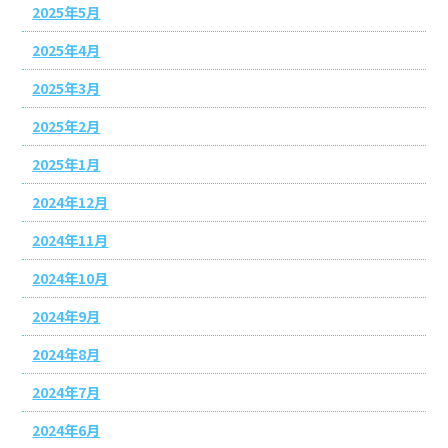
2025年5月
2025年4月
2025年3月
2025年2月
2025年1月
2024年12月
2024年11月
2024年10月
2024年9月
2024年8月
2024年7月
2024年6月