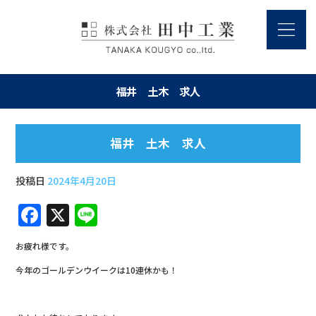
福井 土木 求人
福井 土木 求人
投稿日
2024年4月20日
F
X
Li
a
n
お疲れ様です。
c
e
今年のゴールデンウイークは10連休かも！
e
b