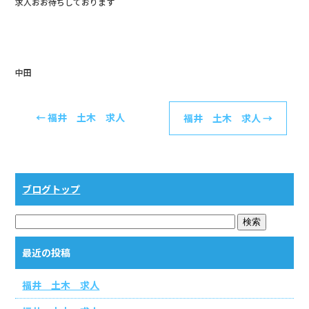
求人おお待ちしております
o
o
k
中田
←
福井 土木 求人
福井 土木 求人
→
ブログトップ
最近の投稿
福井 土木 求人