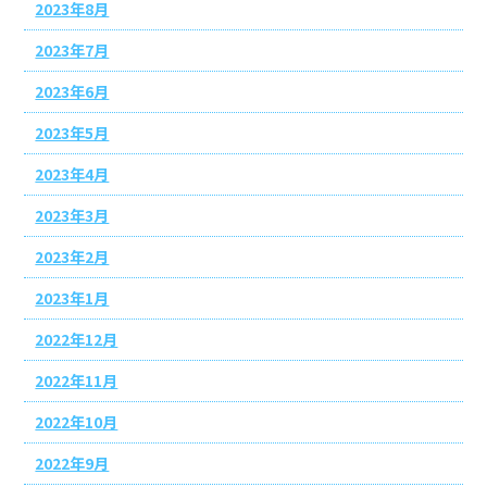
2023年8月
2023年7月
2023年6月
2023年5月
2023年4月
2023年3月
2023年2月
2023年1月
2022年12月
2022年11月
2022年10月
2022年9月