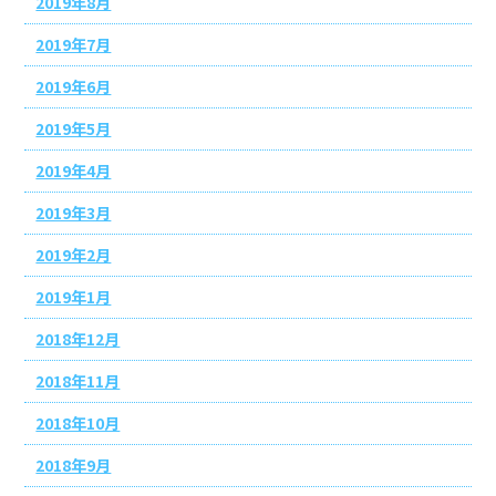
2019年8月
2019年7月
2019年6月
2019年5月
2019年4月
2019年3月
2019年2月
2019年1月
2018年12月
2018年11月
2018年10月
2018年9月