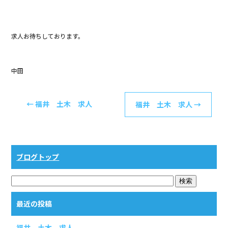
o
o
k
求人お待ちしております。
中田
←
福井 土木 求人
福井 土木 求人
→
ブログトップ
最近の投稿
福井 土木 求人