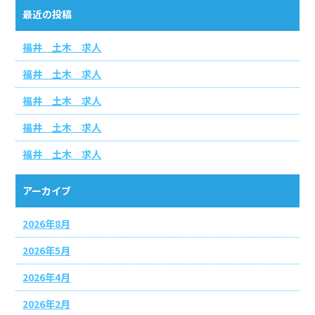
最近の投稿
福井 土木 求人
福井 土木 求人
福井 土木 求人
福井 土木 求人
福井 土木 求人
アーカイブ
2026年8月
2026年5月
2026年4月
2026年2月