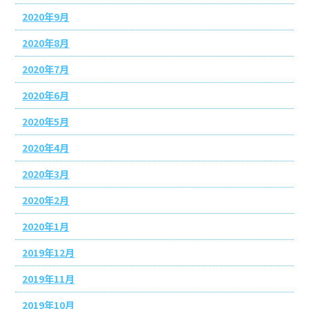
2020年9月
2020年8月
2020年7月
2020年6月
2020年5月
2020年4月
2020年3月
2020年2月
2020年1月
2019年12月
2019年11月
2019年10月