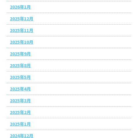
2026年1月
2025年12月
2025年11月
2025年10月
2025年9月
2025年8月
2025年5月
2025年4月
2025年3月
2025年2月
2025年1月
2024年12月