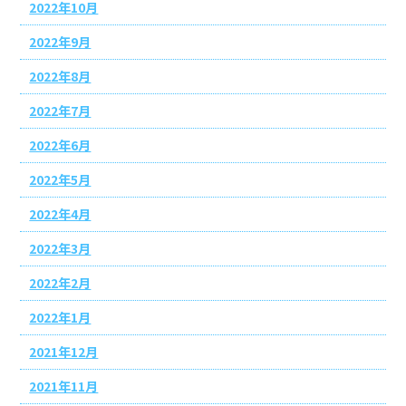
2022年10月
2022年9月
2022年8月
2022年7月
2022年6月
2022年5月
2022年4月
2022年3月
2022年2月
2022年1月
2021年12月
2021年11月