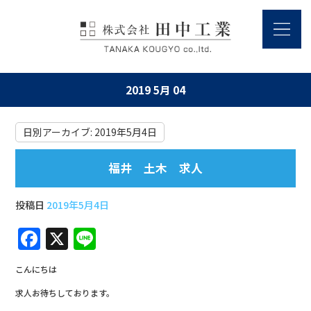
2019 5月 04
日別アーカイブ:
2019年5月4日
福井 土木 求人
投稿日
2019年5月4日
F
X
Li
a
n
こんにちは
c
e
求人お待ちしております。
e