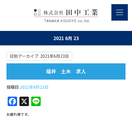
2021 6月 23
日別アーカイブ:
2021年6月23日
福井 土木 求人
投稿日
2021年6月23日
F
X
Li
a
n
お疲れ様です。
c
e
e