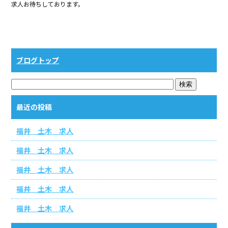
求人お待ちしております。
b
o
o
k
ブログトップ
最近の投稿
福井 土木 求人
福井 土木 求人
福井 土木 求人
福井 土木 求人
福井 土木 求人