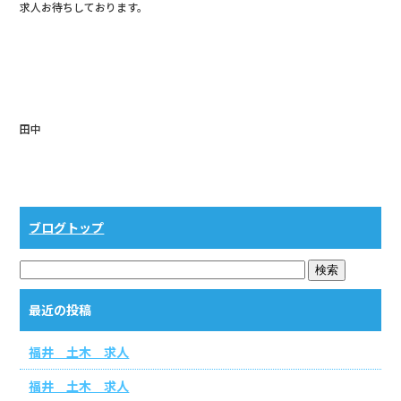
求人お待ちしております。
b
o
o
k
田中
ブログトップ
最近の投稿
福井 土木 求人
福井 土木 求人