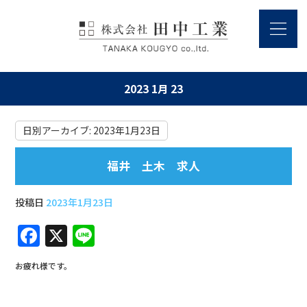
2023 1月 23
日別アーカイブ:
2023年1月23日
福井 土木 求人
投稿日
2023年1月23日
F
X
Li
a
n
お疲れ様です。
c
e
e