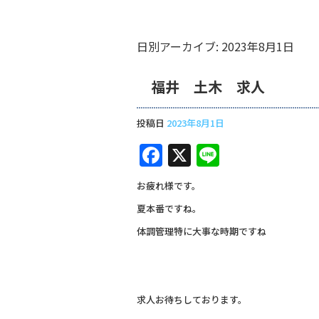
日別アーカイブ:
2023年8月1日
福井 土木 求人
投稿日
2023年8月1日
F
X
Li
a
n
お疲れ様です。
c
e
夏本番ですね。
e
体調管理特に大事な時期ですね
b
o
o
求人お待ちしております。
k