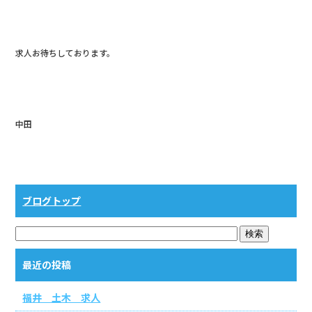
b
o
o
求人お待ちしております。
k
中田
ブログトップ
最近の投稿
福井 土木 求人