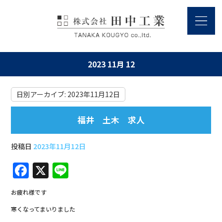
2023 11月 12
日別アーカイブ:
2023年11月12日
福井 土木 求人
投稿日
2023年11月12日
F
X
Li
a
n
お疲れ様です
c
e
寒くなってまいりました
e