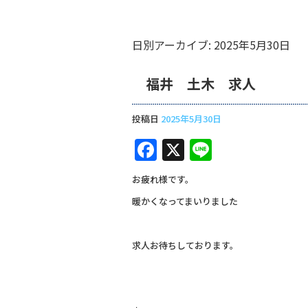
日別アーカイブ:
2025年5月30日
福井 土木 求人
投稿日
2025年5月30日
F
X
Li
a
n
お疲れ様です。
c
e
暖かくなってまいりました
e
b
求人お待ちしております。
o
o
k